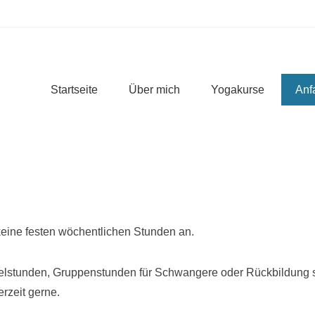
Primäres Menü
Zum Inhalt wechseln
Startseite
Über mich
Yogakurse
Anf
 keine festen wöchentlichen Stunden an.
zelstunden, Gruppenstunden für Schwangere oder Rückbildung 
rzeit gerne.