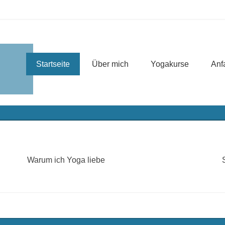
Primäres Menü
Zum Inhalt wechseln
Startseite
Über mich
Yogakurse
Anf
Warum ich Yoga liebe